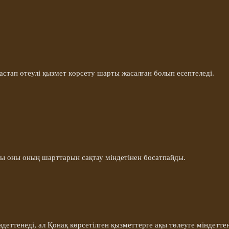
астап өтеулі қызмет көрсету шарты жасалған болып есептеледі.
уы оны оның шарттарын сақтау міндетінен босатпайды.
деттенеді, ал
Қонақ
көрсетілген қызметтерге ақы төлеуге міндеттен