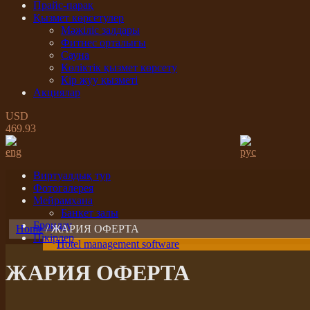
Прайс-парақ
Қызмет көрсетулер
Мәжіліс залдары
Фитнес орталығы
Сауна
Көліктік қызмет көрсету
Кір жуу қызметі
Акциялар
USD
469.93
eng
рус
Виртуалдық тур
Фотогалерея
Мейрамхана
Банкет залы
Брондау
Home
/ ЖАРИЯ ОФЕРТА
Пікірлер
Hotel management software
ЖАРИЯ ОФЕРТА