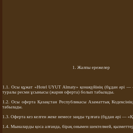
1. Жалпы ережелер
1.1. Осы құжат «Hotel UYUT Almaty» қонақүйінің (бұдан әрі —
туралы ресми ұсынысы (жария оферта) болып табылады.
1.2. Осы оферта Қазақстан Республикасы Азаматтық Кодексінің
табылады.
1.3. Оферта кез келген жеке немесе заңды тұлғаға (бұдан әрі — «
Қ
1.4. Мыналарды қоса алғанда, бірақ онымен шектелмей, қызметте