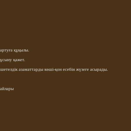
артуға құқылы.
 ұсыну қажет.
шетелдік азаматтарды көші-қон есебін жүзеге асырады.
дайлары