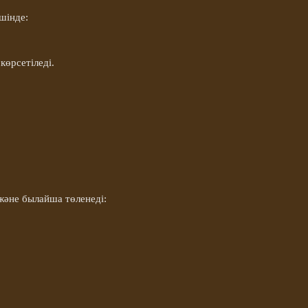
ішінде
:
 көрсетіледі
.
және
былайша төленеді
: