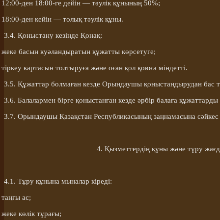
12:00-ден 18:00-ге дейін — тәулік құнының 50%;
18:00-ден кейін — толық тәулік құны.
3.4. Қоныстану кезінде
Қонақ
:
жеке басын куәландыратын құжатты көрсетуге;
тіркеу картасын толтыруға және оған қол қоюға
міндетті
.
3.5. Құжаттар болмаған кезде Орындаушы қоныстандырудан бас т
3.6. Балалармен бірге
қоныстанған
кезде әрбір балаға құжаттарды
3.7. Орындаушы Қазақстан Республикасының заңнамасына сәйкес 
4. Қызметтердің құны және тұру жағ
4.1. Тұру құнына мыналар кіреді:
таңғы ас;
жеке
көлік тұрағы
;