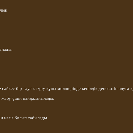
леді.
анады.
әйкес бір тәулік тұру құны мөлшерінде кепілдік депозитін алуға 
і жабу үшін пайдаланылады.
ін негіз болып табылады.