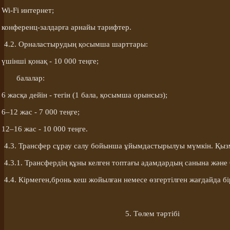
Wi-Fi интернет;
конференц-залдарға арнайы тарифтер.
4.2. Орналастырудың қосымша шарттары:
үшінші қонақ - 10 000 теңге;
балалар:
6 жасқа дейін - тегін (1 бала
,
қосымша
орынсыз
);
6–12 жас - 7 000 теңге;
12–16 жас - 10 000 теңге.
4.3. Трансфер сұрау салу бойынша ұйымдастырылуы мүмкін. Қызме
4.3.1. Трансфер
д
ің құны келген топтағы адамдардың санына және
4.4.
Кірмеген
,
б
ронь кеш жойылған немесе өзгертілген жағдайда бі
5. Төлем тәртібі