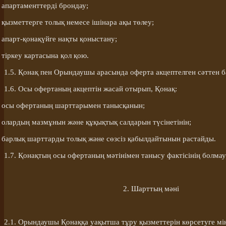
апартаменттерді брондау;
қызметтерге толық немесе ішінара ақы төлеу;
апарт-
қонақүйге
нақты қоныстану;
тіркеу картасына қол қою.
1.5. Қонақ пен Орындаушы арасында оферта акцептелген сәттен б
1.6. Осы офертаның акцептін жасай отырып,
Қонақ
:
осы офертаның шарттарымен
танысқанын
;
олардың мазмұнын және құқықтық салдарын түсіне
тінін
;
барлық шарттарды толық және сөзсіз қабылда
йтынын
растайды.
1.7.
Қонақтың
осы офертаның мәтінімен танысу фактісінің болма
2. Шарттың мәні
2.1. Орындаушы
Қонаққа
уақытша тұру қызметтерін көрсетуге мін