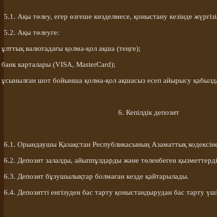
5.1. Ақы төлеу, егер өзгеше көзделмесе, қоныстану кезінде жүргізі
5.2. Ақы төлеуге:
ұлттық валютадағы қолма-қол ақша (теңге);
банк карталары (VISA, MasterCard);
ұсынылған шот бойынша қолма-қол ақшасыз есеп айырысу қабылд
6. Кепілдік депозит
6.1. Орындаушы Қазақстан Республикасының Азаматтық кодексіне с
6.2. Депозит залалды, айыппұлдарды және төленбеген қызметтерд
6.3. Депозит бұзушылықтар болмаған кезде қайтарылады.
6.4. Депозитті енгізуден бас тарту қоныстандырудан бас тарту үш