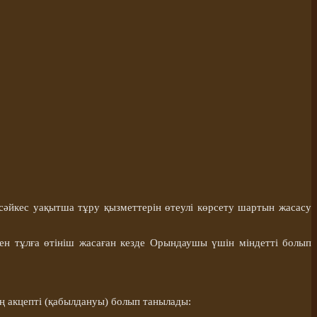
сәйкес уақытша тұру қызметтерін өтеулі көрсету шартын жасасу
ген тұлға өтініш жасаған кезде Орындаушы үшін міндетті болып
ң акцепті (қабылдануы) болып танылады: