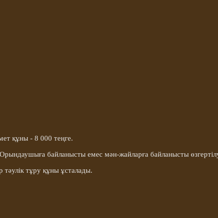
т құны - 8 000 теңге.
 Орындаушыға байланысты емес мән-жайларға байланысты өзгертілу
р тәулік тұру құны ұсталады.