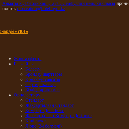
Алматы қ., Гоголь көш.,127/1, Сейфуллин көш. қиылысы
Брони
пошта:
reservation@hotel-uyut.kz
онақ үй «УЮТ»
Жария оферта
Біз жайлы
Келесім
Брондау шарттары
Қонақ үй саясаты
Сертификаттар
Біздің тарихымыз
Орналастыру
Стандарт
Жақсартылған Стандарт
Комфорт Де - Люкс
Жақсартылған Комфорт Де-Люкс
Кіші люкс
Люкс (2-і бөлмелі)