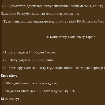
2.2. Қызметтер Қазақстан Республикасының заңнамасына
, соның 
Қазақстан Республикасының Азаматтық кодексі
не
,
«Тұтынушылардың құқықтарын қорғау туралы» ҚР Заңы
на сәйкес
3. Қоныстану және шығу тәртібі
3.1.
Кіру
уақыты 14:00-ден бастап.
3.2. Шығу уақыты 12:00-ге дейін.
3.3. Ерте
кіру
және кеш кету мүмкіндігі болған жағдайда беріледі 
Ерте
кіру
:
06:00
-ге
дейін — толық тәулік құны;
06:00-ден 14:00-ге дейін — тәулік құнының 50%;
Кеш шығу: